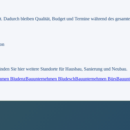
egt. Dadurch bleiben Qualität, Budget und Termine während des gesamten
ion
inden Sie hier weitere Standorte für Hausbau, Sanierung und Neubau.
ehmen
Bludenz
Bauunternehmen
Bludesch
Bauunternehmen
Bürs
Bauun