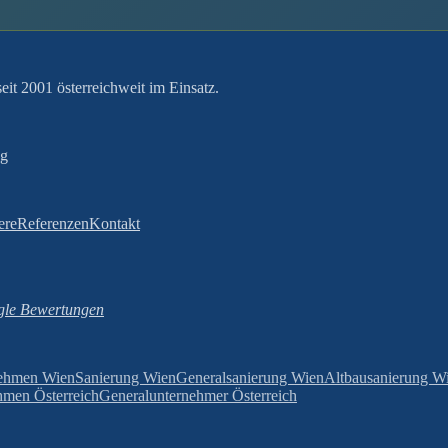
it 2001 österreichweit im Einsatz.
ng
ere
Referenzen
Kontakt
le Bewertungen
ehmen Wien
Sanierung Wien
Generalsanierung Wien
Altbausanierung W
men Österreich
Generalunternehmer Österreich