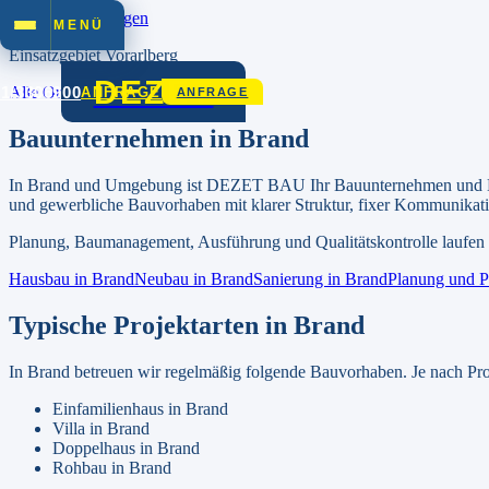
Zum Inhalt springen
MENÜ
Einsatzgebiet
Vorarlberg
DEZET
01/3306900
Alle Orte in
Vorarlberg
ANFRAGE
ANFRAGE
Bauunternehmen in
Brand
In
Brand
und Umgebung ist DEZET BAU Ihr Bauunternehmen und Bau
und gewerbliche Bauvorhaben mit klarer Struktur, fixer Kommunikat
Planung, Baumanagement, Ausführung und Qualitätskontrolle laufen b
Hausbau in
Brand
Neubau in
Brand
Sanierung in
Brand
Planung und P
Typische Projektarten in
Brand
In
Brand
betreuen wir regelmäßig folgende Bauvorhaben. Je nach Pro
Einfamilienhaus
in
Brand
Villa
in
Brand
Doppelhaus
in
Brand
Rohbau
in
Brand