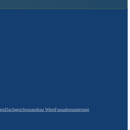
ien
Dachgeschossausbau Wien
Fassadensanierung