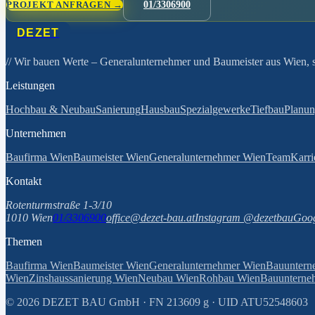
PROJEKT ANFRAGEN →
01/3306900
DEZET
// Wir bauen Werte
– Generalunternehmer und Baumeister aus Wien, se
Leistungen
Hochbau & Neubau
Sanierung
Hausbau
Spezialgewerke
Tiefbau
Planu
Unternehmen
Baufirma Wien
Baumeister Wien
Generalunternehmer Wien
Team
Karri
Kontakt
Rotenturmstraße 1-3/10
1010 Wien
01/3306900
office@dezet-bau.at
Instagram @dezetbau
Goog
Themen
Baufirma Wien
Baumeister Wien
Generalunternehmer Wien
Bauuntern
Wien
Zinshaussanierung Wien
Neubau Wien
Rohbau Wien
Bauunterneh
©
2026
DEZET BAU GmbH · FN 213609 g · UID ATU52548603