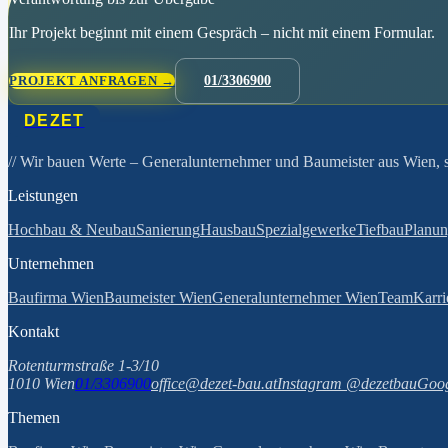
Ihr Projekt beginnt mit einem Gespräch – nicht mit einem Formular.
PROJEKT ANFRAGEN →
01/3306900
DEZET
// Wir bauen Werte
– Generalunternehmer und Baumeister aus Wien, se
Leistungen
Hochbau & Neubau
Sanierung
Hausbau
Spezialgewerke
Tiefbau
Planu
Unternehmen
Baufirma Wien
Baumeister Wien
Generalunternehmer Wien
Team
Karri
Kontakt
Rotenturmstraße 1-3/10
1010 Wien
01/3306900
office@dezet-bau.at
Instagram @dezetbau
Goog
Themen