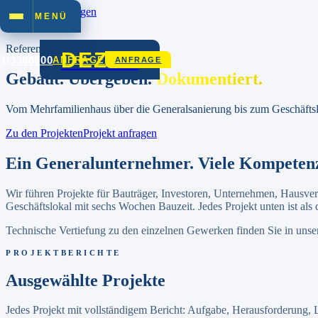
Zum Inhalt springen
MENÜ
Start
/
Referenzen
Referenzen & Projekte
DEZET
01/3306900
ANFRAGE
ANFRAGE
Gebaut. Übergeben.
Dokumentiert.
Vom Mehrfamilienhaus über die Generalsanierung bis zum Geschäftsl
Zu den Projekten
Projekt anfragen
Ein Generalunternehmer. Viele Kompetenz
Wir führen Projekte für Bauträger, Investoren, Unternehmen, Hausv
Geschäftslokal mit sechs Wochen Bauzeit. Jedes Projekt unten ist als
Technische Vertiefung zu den einzelnen Gewerken finden Sie in unse
PROJEKTBERICHTE
Ausgewählte Projekte
Jedes Projekt mit vollständigem Bericht: Aufgabe, Herausforderung, 