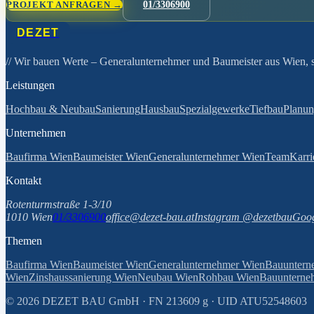
PROJEKT ANFRAGEN →
01/3306900
DEZET
// Wir bauen Werte
– Generalunternehmer und Baumeister aus Wien, se
Leistungen
Hochbau & Neubau
Sanierung
Hausbau
Spezialgewerke
Tiefbau
Planu
Unternehmen
Baufirma Wien
Baumeister Wien
Generalunternehmer Wien
Team
Karri
Kontakt
Rotenturmstraße 1-3/10
1010 Wien
01/3306900
office@dezet-bau.at
Instagram @dezetbau
Goog
Themen
Baufirma Wien
Baumeister Wien
Generalunternehmer Wien
Bauuntern
Wien
Zinshaussanierung Wien
Neubau Wien
Rohbau Wien
Bauunterneh
©
2026
DEZET BAU GmbH · FN 213609 g · UID ATU52548603