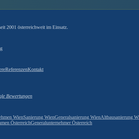
it 2001 österreichweit im Einsatz.
ng
ere
Referenzen
Kontakt
le Bewertungen
ehmen Wien
Sanierung Wien
Generalsanierung Wien
Altbausanierung W
men Österreich
Generalunternehmer Österreich