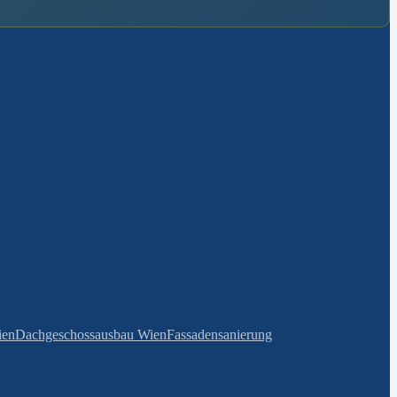
ien
Dachgeschossausbau Wien
Fassadensanierung