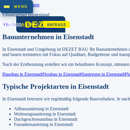
Zum Inhalt springen
MENÜ
Einsatzgebiet
Burgenland
DEZET
01/3306900
Alle Orte in
Burgenland
ANFRAGE
ANFRAGE
Bauunternehmen in
Eisenstadt
In
Eisenstadt
und Umgebung ist DEZET BAU Ihr Bauunternehmen und
und bauen termintreu mit Fokus auf Qualitaet, Budgettreue und trans
Nach der Erstberatung erstellen wir ein belastbares Konzept, stimmen
Hausbau in
Eisenstadt
Neubau in
Eisenstadt
Sanierung in
Eisenstadt
Pl
Typische Projektarten in
Eisenstadt
In
Eisenstadt
betreuen wir regelmäßig folgende Bauvorhaben. Je nach
Altbausanierung
in
Eisenstadt
Wohnungssanierung
in
Eisenstadt
Dachgeschossausbau
in
Eisenstadt
Fassadensanierung
in
Eisenstadt