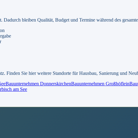
egt. Dadurch bleiben Qualität, Budget und Termine während des gesamten
ion
ergabe
r
tz. Finden Sie hier weitere Standorte für Hausbau, Sanierung und Neu
See
Bauunternehmen
Donnerskirchen
Bauunternehmen
Großhöflein
Bau
bisch am See