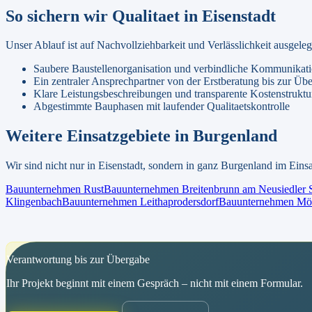
So sichern wir Qualitaet in
Eisenstadt
Unser Ablauf ist auf Nachvollziehbarkeit und Verlässlichkeit ausgel
Saubere Baustellenorganisation und verbindliche Kommunikat
Ein zentraler Ansprechpartner von der Erstberatung bis zur Üb
Klare Leistungsbeschreibungen und transparente Kostenstruktu
Abgestimmte Bauphasen mit laufender Qualitaetskontrolle
Weitere Einsatzgebiete in
Burgenland
Wir sind nicht nur in
Eisenstadt
, sondern in ganz
Burgenland
im Einsa
Bauunternehmen
Rust
Bauunternehmen
Breitenbrunn am Neusiedler 
Klingenbach
Bauunternehmen
Leithaprodersdorf
Bauunternehmen
Mör
Verantwortung bis zur Übergabe
Ihr Projekt beginnt mit einem Gespräch – nicht mit einem Formular.