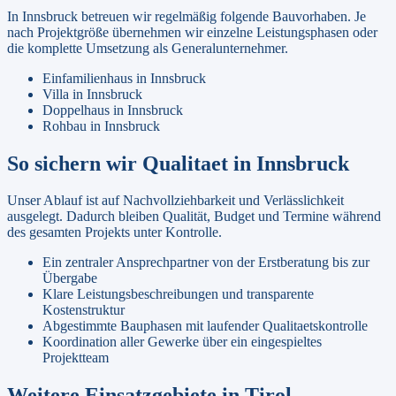
In
Innsbruck
betreuen wir regelmäßig folgende Bauvorhaben. Je
nach Projektgröße übernehmen wir einzelne Leistungsphasen oder
die komplette Umsetzung als Generalunternehmer.
Einfamilienhaus
in
Innsbruck
Villa
in
Innsbruck
Doppelhaus
in
Innsbruck
Rohbau
in
Innsbruck
So sichern wir Qualitaet in
Innsbruck
Unser Ablauf ist auf Nachvollziehbarkeit und Verlässlichkeit
ausgelegt. Dadurch bleiben Qualität, Budget und Termine während
des gesamten Projekts unter Kontrolle.
Ein zentraler Ansprechpartner von der Erstberatung bis zur
Übergabe
Klare Leistungsbeschreibungen und transparente
Kostenstruktur
Abgestimmte Bauphasen mit laufender Qualitaetskontrolle
Koordination aller Gewerke über ein eingespieltes
Projektteam
Weitere Einsatzgebiete in
Tirol