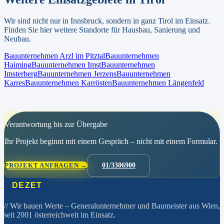
Wir sind nicht nur in
Innsbruck
, sondern in ganz
Tirol
im Einsatz.
Finden Sie hier weitere Standorte für Hausbau, Sanierung und
Neubau.
Bauunternehmen
Arzl im Pitztal
Bauunternehmen
Haiming
Bauunternehmen
Imst
Bauunternehmen
Imsterberg
Bauunternehmen
Jerzens
Bauunternehmen
Karres
Bauunternehmen
Karrösten
Bauunternehmen
Längenfeld
Verantwortung bis zur Übergabe
Ihr Projekt beginnt mit einem Gespräch – nicht mit einem Formular.
PROJEKT ANFRAGEN →
01/3306900
DEZET
// Wir bauen Werte
– Generalunternehmer und Baumeister aus Wien,
seit 2001 österreichweit im Einsatz.