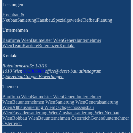
Leistungen
Hochbau &
Neubau
Sanierung
Hausbau
Spezialgewerke
Tiefbau
Planung
Unternehmen
Baufirma Wien
Baumeister Wien
Generalunternehmer
Wien
Team
Karriere
Referenzen
Kontakt
Kontakt
Rotenturmstraße 1-3/10
1010 Wien
01/3306900
office@dezet-bau.at
Instagram
@dezetbau
Google Bewertungen
Themen
Baufirma Wien
Baumeister Wien
Generalunternehmer
Wien
Bauunternehmen Wien
Sanierung Wien
Generalsanierung
Wien
Altbausanierung Wien
Dachgeschossausbau
Wien
Fassadensanierung Wien
Zinshaussanierung Wien
Neubau
Wien
Rohbau Wien
Bauunternehmen Österreich
Generalunternehmer
Österreich