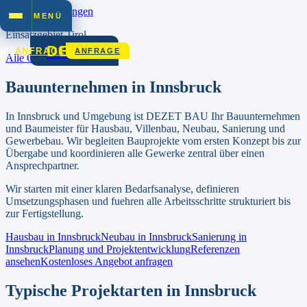
Zum Inhalt springen
MENÜ
Einsatzgebiet
Tirol
DEZET
900
ANFRAGE
ANFRAGE
Alle Orte in
Tirol
Bauunternehmen in
Innsbruck
In
Innsbruck
und Umgebung ist DEZET BAU Ihr Bauunternehmen
und Baumeister für Hausbau, Villenbau, Neubau, Sanierung und
Gewerbebau.
Wir begleiten Bauprojekte vom ersten Konzept bis zur
Übergabe und koordinieren alle Gewerke zentral über einen
Ansprechpartner.
Wir starten mit einer klaren Bedarfsanalyse, definieren
Umsetzungsphasen und fuehren alle Arbeitsschritte strukturiert bis
zur Fertigstellung.
Hausbau in
Innsbruck
Neubau in
Innsbruck
Sanierung in
Innsbruck
Planung und Projektentwicklung
Referenzen
ansehen
Kostenloses Angebot anfragen
Typische Projektarten in
Innsbruck