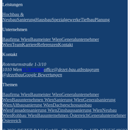
Leistungen
Hochbau &
Neubau
Sanierung
Hausbau
Spezialgewerke
Tiefbau
Planung
Unternehmen
Baufirma Wien
Baumeister Wien
Generalunternehmer
Wien
Team
Karriere
Referenzen
Kontakt
Kontakt
Rotenturmstraße 1-3/10
1010 Wien
01/3306900
office@dezet-bau.at
Instagram
@dezetbau
Google Bewertungen
Themen
Baufirma Wien
Baumeister Wien
Generalunternehmer
Wien
Bauunternehmen Wien
Sanierung Wien
Generalsanierung
Wien
Altbausanierung Wien
Dachgeschossausbau
Wien
Fassadensanierung Wien
Zinshaussanierung Wien
Neubau
Wien
Rohbau Wien
Bauunternehmen Österreich
Generalunternehmer
Österreich