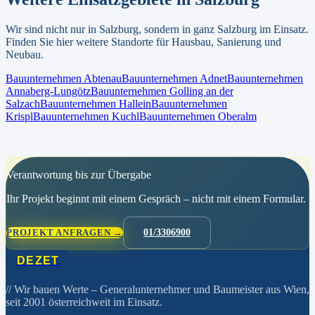
Wir sind nicht nur in
Salzburg
, sondern in ganz
Salzburg
im Einsatz.
Finden Sie hier weitere Standorte für Hausbau, Sanierung und
Neubau.
Bauunternehmen
Abtenau
Bauunternehmen
Adnet
Bauunternehmen
Annaberg-Lungötz
Bauunternehmen
Golling an der
Salzach
Bauunternehmen
Hallein
Bauunternehmen
Krispl
Bauunternehmen
Kuchl
Bauunternehmen
Oberalm
Verantwortung bis zur Übergabe
Ihr Projekt beginnt mit einem Gespräch – nicht mit einem Formular.
PROJEKT ANFRAGEN →
01/3306900
DEZET
// Wir bauen Werte
– Generalunternehmer und Baumeister aus Wien,
seit 2001 österreichweit im Einsatz.