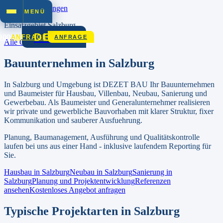
Zum Inhalt springen
MENÜ
Einsatzgebiet
Salzburg
DEZET
900
ANFRAGE
ANFRAGE
Alle Orte in
Salzburg
Bauunternehmen in
Salzburg
In
Salzburg
und Umgebung ist DEZET BAU Ihr Bauunternehmen
und Baumeister für Hausbau, Villenbau, Neubau, Sanierung und
Gewerbebau.
Als Baumeister und Generalunternehmer realisieren
wir private und gewerbliche Bauvorhaben mit klarer Struktur, fixer
Kommunikation und sauberer Ausfuehrung.
Planung, Baumanagement, Ausführung und Qualitätskontrolle
laufen bei uns aus einer Hand - inklusive laufendem Reporting für
Sie.
Hausbau in
Salzburg
Neubau in
Salzburg
Sanierung in
Salzburg
Planung und Projektentwicklung
Referenzen
ansehen
Kostenloses Angebot anfragen
Typische Projektarten in
Salzburg