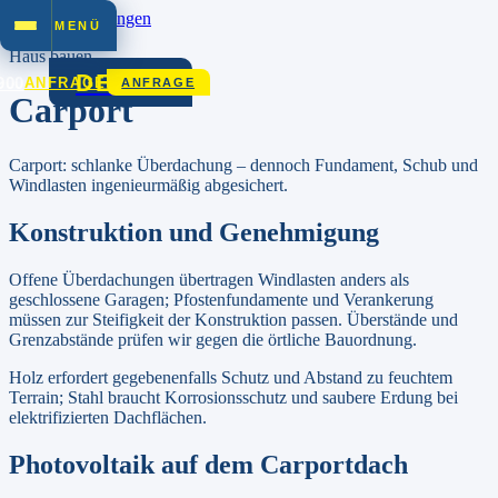
Zum Inhalt springen
MENÜ
Haus bauen
DEZET
900
ANFRAGE
ANFRAGE
Carport
Carport: schlanke Überdachung – dennoch Fundament, Schub und
Windlasten ingenieurmäßig abgesichert.
Konstruktion und Genehmigung
Offene Überdachungen übertragen Windlasten anders als
geschlossene Garagen; Pfostenfundamente und Verankerung
müssen zur Steifigkeit der Konstruktion passen. Überstände und
Grenzabstände prüfen wir gegen die örtliche Bauordnung.
Holz erfordert gegebenenfalls Schutz und Abstand zu feuchtem
Terrain; Stahl braucht Korrosionsschutz und saubere Erdung bei
elektrifizierten Dachflächen.
Photovoltaik auf dem Carportdach