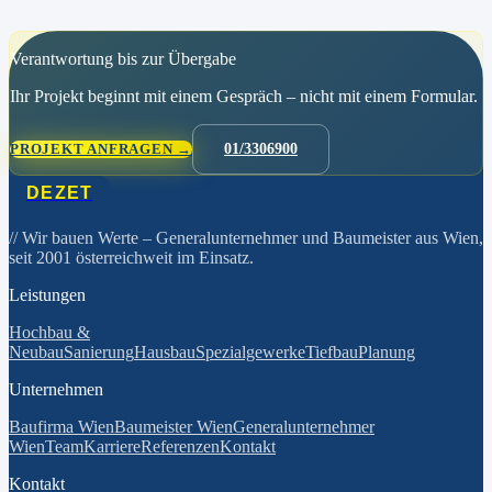
Verantwortung bis zur Übergabe
Ihr Projekt beginnt mit einem Gespräch – nicht mit einem Formular.
PROJEKT ANFRAGEN →
01/3306900
DEZET
// Wir bauen Werte
– Generalunternehmer und Baumeister aus Wien,
seit 2001 österreichweit im Einsatz.
Leistungen
Hochbau &
Neubau
Sanierung
Hausbau
Spezialgewerke
Tiefbau
Planung
Unternehmen
Baufirma Wien
Baumeister Wien
Generalunternehmer
Wien
Team
Karriere
Referenzen
Kontakt
Kontakt