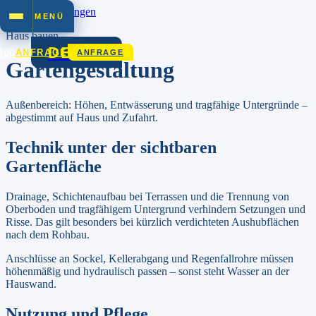
Zum Inhalt springen
MENÜ
Haus bauen
DEZET
900
ANFRAGE
ANFRAGE
Gartengestaltung
Außenbereich: Höhen, Entwässerung und tragfähige Untergründe –
abgestimmt auf Haus und Zufahrt.
Technik unter der sichtbaren
Gartenfläche
Drainage, Schichtenaufbau bei Terrassen und die Trennung von
Oberboden und tragfähigem Untergrund verhindern Setzungen und
Risse. Das gilt besonders bei kürzlich verdichteten Aushubflächen
nach dem Rohbau.
Anschlüsse an Sockel, Kellerabgang und Regenfallrohre müssen
höhenmäßig und hydraulisch passen – sonst steht Wasser an der
Hauswand.
Nutzung und Pflege