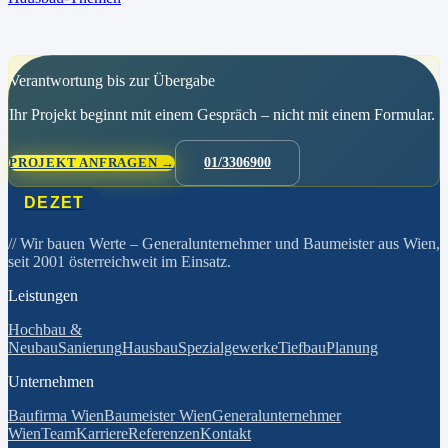
Verantwortung bis zur Übergabe
Ihr Projekt beginnt mit einem Gespräch – nicht mit einem Formular.
PROJEKT ANFRAGEN →
01/3306900
DEZET
// Wir bauen Werte
– Generalunternehmer und Baumeister aus Wien,
seit 2001 österreichweit im Einsatz.
Leistungen
Hochbau &
Neubau
Sanierung
Hausbau
Spezialgewerke
Tiefbau
Planung
Unternehmen
Baufirma Wien
Baumeister Wien
Generalunternehmer
Wien
Team
Karriere
Referenzen
Kontakt