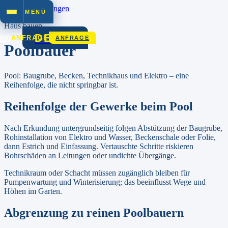
Zum Inhalt springen
MENÜ
Haus bauen
DEZET
900
ANFRAGE
ANFRAGE
Poolbauer
Pool: Baugrube, Becken, Technikhaus und Elektro – eine
Reihenfolge, die nicht springbar ist.
Reihenfolge der Gewerke beim Pool
Nach Erkundung untergrundseitig folgen Abstützung der Baugrube,
Rohinstallation von Elektro und Wasser, Beckenschale oder Folie,
dann Estrich und Einfassung. Vertauschte Schritte riskieren
Bohrschäden an Leitungen oder undichte Übergänge.
Technikraum oder Schacht müssen zugänglich bleiben für
Pumpenwartung und Winterisierung; das beeinflusst Wege und
Höhen im Garten.
Abgrenzung zu reinen Poolbauern