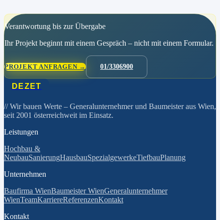
Verantwortung bis zur Übergabe
Ihr Projekt beginnt mit einem Gespräch – nicht mit einem Formular.
PROJEKT ANFRAGEN →
01/3306900
DEZET
// Wir bauen Werte
– Generalunternehmer und Baumeister aus Wien,
seit 2001 österreichweit im Einsatz.
Leistungen
Hochbau &
Neubau
Sanierung
Hausbau
Spezialgewerke
Tiefbau
Planung
Unternehmen
Baufirma Wien
Baumeister Wien
Generalunternehmer
Wien
Team
Karriere
Referenzen
Kontakt
Kontakt