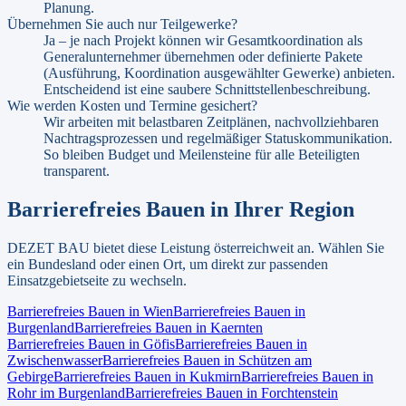
Planung.
Übernehmen Sie auch nur Teilgewerke?
Ja – je nach Projekt können wir Gesamtkoordination als
Generalunternehmer übernehmen oder definierte Pakete
(Ausführung, Koordination ausgewählter Gewerke) anbieten.
Entscheidend ist eine saubere Schnittstellenbeschreibung.
Wie werden Kosten und Termine gesichert?
Wir arbeiten mit belastbaren Zeitplänen, nachvollziehbaren
Nachtragsprozessen und regelmäßiger Statuskommunikation.
So bleiben Budget und Meilensteine für alle Beteiligten
transparent.
Barrierefreies Bauen
in Ihrer Region
DEZET BAU bietet diese Leistung österreichweit an. Wählen Sie
ein Bundesland oder einen Ort, um direkt zur passenden
Einsatzgebietseite zu wechseln.
Barrierefreies Bauen
in
Wien
Barrierefreies Bauen
in
Burgenland
Barrierefreies Bauen
in
Kaernten
Barrierefreies Bauen
in
Göfis
Barrierefreies Bauen
in
Zwischenwasser
Barrierefreies Bauen
in
Schützen am
Gebirge
Barrierefreies Bauen
in
Kukmirn
Barrierefreies Bauen
in
Rohr im Burgenland
Barrierefreies Bauen
in
Forchtenstein