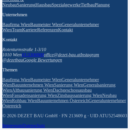
Neubau
Sanierung
Hausbau
Spezialgewerke
Tiefbau
Planung
Unternehmen
Baufirma Wien
Baumeister Wien
Generalunternehmer
Wien
Team
Karriere
Referenzen
Kontakt
Kontakt
Rotenturmstraße 1-3/10
1010 Wien
01/3306900
office@dezet-bau.at
Instagram
@dezetbau
Google Bewertungen
Themen
Baufirma Wien
Baumeister Wien
Generalunternehmer
Wien
Bauunternehmen Wien
Sanierung Wien
Generalsanierung
Wien
Altbausanierung Wien
Dachgeschossausbau
Wien
Fassadensanierung Wien
Zinshaussanierung Wien
Neubau
Wien
Rohbau Wien
Bauunternehmen Österreich
Generalunternehmer
Österreich
©
2026
DEZET BAU GmbH · FN 213609 g · UID ATU52548603
Impressum
Datenschutz