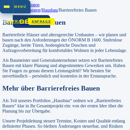
Zum Inhalt springen
MENÜ
Startseite
/
Leistungen
/
Hausbau
/
Barrierefreies Bauen
DEZET
Barrierefreies Bauen
900
ANFRAGE
ANFRAGE
Barrierefreie Häuser und altersgerechte Umbauten – wir planen und
bauen nach den Anforderungen der ÖNORM B 1600. Stufenlose
Zugänge, breite Türen, bodengleiche Duschen und
Aufzugsvorbereitung für komfortables Wohnen in jeder Lebenslage.
Als Baumeister und Generalunternehmer setzen wir
Barrierefreies
Bauen
mit klarer Planung und abgestimmten Gewerken um. Haben
Sie Fragen zu genau diesem Leistungsfeld? Wir beraten Sie
unverbindlich – persönlich und kostenlos in der Erstansprache.
Mehr über
Barrierefreies Bauen
Als Teil unseres Portfolios „Hausbau“ ordnen wir „Barrierefreies
Bauen“ klar in Ihr Gesamtprojekt ein: von der ersten Idee über die
Planung bis zur Übergabe.
Unsere Projektleitung steuert Termine, Kosten und Qualität entlang
definierter Phasen. So bleiben Änderungen steuerbar, und Risiken