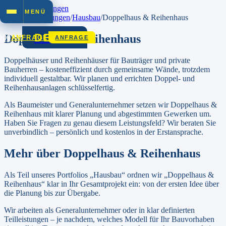
Zum Inhalt springen
MENÜ
Startseite
/
Leistungen
/
Hausbau
/
Doppelhaus & Reihenhaus
DEZET
Doppelhaus & Reihenhaus
900
ANFRAGE
ANFRAGE
Doppelhäuser und Reihenhäuser für Bauträger und private
Bauherren – kosteneffizient durch gemeinsame Wände, trotzdem
individuell gestaltbar. Wir planen und errichten Doppel- und
Reihenhausanlagen schlüsselfertig.
Als Baumeister und Generalunternehmer setzen wir
Doppelhaus &
Reihenhaus
mit klarer Planung und abgestimmten Gewerken um.
Haben Sie Fragen zu genau diesem Leistungsfeld? Wir beraten Sie
unverbindlich – persönlich und kostenlos in der Erstansprache.
Mehr über
Doppelhaus & Reihenhaus
Als Teil unseres Portfolios „Hausbau“ ordnen wir „Doppelhaus &
Reihenhaus“ klar in Ihr Gesamtprojekt ein: von der ersten Idee über
die Planung bis zur Übergabe.
Wir arbeiten als Generalunternehmer oder in klar definierten
Teilleistungen – je nachdem, welches Modell für Ihr Bauvorhaben