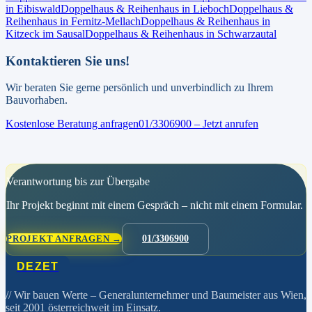
in
Eibiswald
Doppelhaus & Reihenhaus
in
Lieboch
Doppelhaus &
Reihenhaus
in
Fernitz-Mellach
Doppelhaus & Reihenhaus
in
Kitzeck im Sausal
Doppelhaus & Reihenhaus
in
Schwarzautal
Kontaktieren Sie uns!
Wir beraten Sie gerne persönlich und unverbindlich zu Ihrem
Bauvorhaben.
Kostenlose Beratung anfragen
01/3306900 – Jetzt anrufen
Verantwortung bis zur Übergabe
Ihr Projekt beginnt mit einem Gespräch – nicht mit einem Formular.
PROJEKT ANFRAGEN →
01/3306900
DEZET
// Wir bauen Werte
– Generalunternehmer und Baumeister aus Wien,
seit 2001 österreichweit im Einsatz.