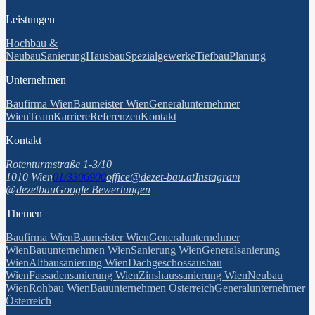
Leistungen
Hochbau &
Neubau
Sanierung
Hausbau
Spezialgewerke
Tiefbau
Planung
Unternehmen
Baufirma Wien
Baumeister Wien
Generalunternehmer
Wien
Team
Karriere
Referenzen
Kontakt
Kontakt
Rotenturmstraße 1-3/10
1010 Wien
01/3306900
office@dezet-bau.at
Instagram
@dezetbau
Google Bewertungen
Themen
Baufirma Wien
Baumeister Wien
Generalunternehmer
Wien
Bauunternehmen Wien
Sanierung Wien
Generalsanierung
Wien
Altbausanierung Wien
Dachgeschossausbau
Wien
Fassadensanierung Wien
Zinshaussanierung Wien
Neubau
Wien
Rohbau Wien
Bauunternehmen Österreich
Generalunternehmer
Österreich