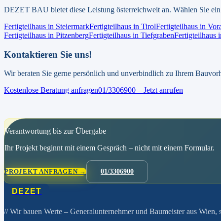
DEZET BAU bietet diese Leistung österreichweit an. Wählen Sie ein 
Fertigteilhaus
in
Steiermark
Fertigteilhaus
in
Tirol
Fertigteilhaus
in
Vora
Fertigteilhaus
in
Pitzenberg
Fertigteilhaus
in
Tiefgraben
Fertigteilhaus
i
Kontaktieren Sie uns!
Wir beraten Sie gerne persönlich und unverbindlich zu Ihrem Bauvor
Kostenlose Beratung anfragen
01/3306900 – Jetzt anrufen
Verantwortung bis zur Übergabe
Ihr Projekt beginnt mit einem Gespräch – nicht mit einem Formular.
PROJEKT ANFRAGEN →
01/3306900
DEZET
// Wir bauen Werte
– Generalunternehmer und Baumeister aus Wien, se