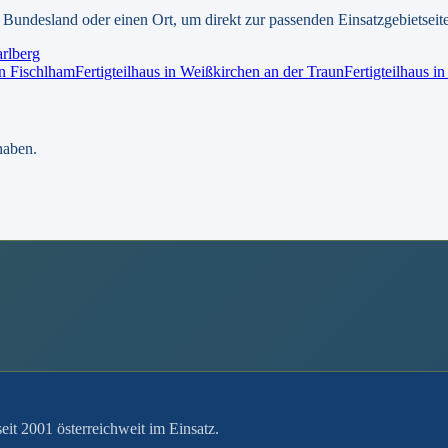
Bundesland oder einen Ort, um direkt zur passenden Einsatzgebietseit
rlberg
n
Fischlham
Fertigteilhaus
in
Weißkirchen an der Traun
Fertigteilhaus
i
haben.
it 2001 österreichweit im Einsatz.