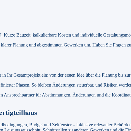
. Kurze Bauzeit, kalkulierbare Kosten und individuelle Gestaltungsmög
 klarer Planung und abgestimmten Gewerken um. Haben Sie Fragen zu g
r in Ihr Gesamtprojekt ein: von der ersten Idee über die Planung bis zu
efinierter Phasen. So bleiben Änderungen steuerbar, und Risiken werden
n Ansprechpartner für Abstimmungen, Änderungen und die Koordination d
ertigteilhaus
dbedingungen, Budget und Zeitfenster – inklusive relevanter Behörde
n Leistungsausschnitt, Schnittstellen zu anderen Gewerken und die E