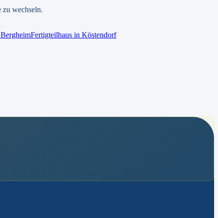
e zu wechseln.
n
Bergheim
Fertigteilhaus
in
Köstendorf