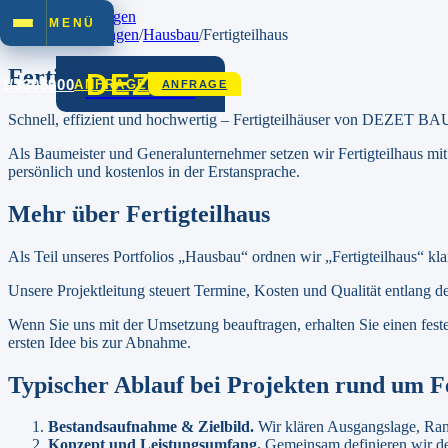
Zum Inhalt springen
MENÜ
Startseite
/
Leistungen
/
Hausbau
/
Fertigteilhaus
Fertigteilhaus
DEZET
01/3306900
ANFRAGE
ANFRAGE
Schnell, effizient und hochwertig – Fertigteilhäuser von DEZET BAU
Als Baumeister und Generalunternehmer setzen wir
Fertigteilhaus
mit
persönlich und kostenlos in der Erstansprache.
Mehr über
Fertigteilhaus
Als Teil unseres Portfolios „Hausbau“ ordnen wir „Fertigteilhaus“ kla
Unsere Projektleitung steuert Termine, Kosten und Qualität entlang d
Wenn Sie uns mit der Umsetzung beauftragen, erhalten Sie einen feste
ersten Idee bis zur Abnahme.
Typischer Ablauf bei Projekten rund um
F
Bestandsaufnahme & Zielbild
.
Wir klären Ausgangslage, Ran
Konzept und Leistungsumfang
.
Gemeinsam definieren wir de