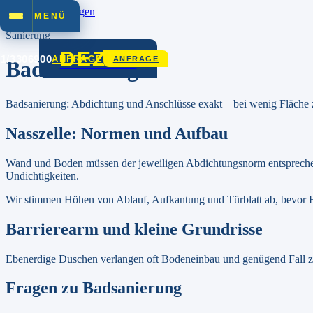
Zum Inhalt springen
MENÜ
Sanierung
DEZET
01/3306900
ANFRAGE
ANFRAGE
Badsanierung
Badsanierung: Abdichtung und Anschlüsse exakt – bei wenig Fläche zä
Nasszelle: Normen und Aufbau
Wand und Boden müssen der jeweiligen Abdichtungsnorm entsprechen;
Undichtigkeiten.
Wir stimmen Höhen von Ablauf, Aufkantung und Türblatt ab, bevor Fli
Barrierearm und kleine Grundrisse
Ebenerdige Duschen verlangen oft Bodeneinbau und genügend Fall zu
Fragen zu
Badsanierung