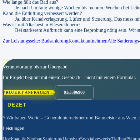
Wie lange fällt das Bad aus?
Je nach Umfang wenige Wochen bis mehrere Wochen bei Leitun
Kann die Entlüftung verbessert werden?
Ja, über Kanalverlagerung, Lüfter und Steuerung. Das muss m
Was ist mit Altasbest in Fliesenklebern?
Bei stärkerem Aufbruch kann eine Beprobung nötig sein. Wir st
Zur Leistungsseite:
Badsanierung
Kontakt aufnehmen
Alle Sanierung
Verantwortung bis zur Übergabe
Ihr Projekt beginnt mit einem Gespräch – nicht mit einem Formular.
PROJEKT ANFRAGEN →
01/3306900
DEZET
// Wir bauen Werte
– Generalunternehmer und Baumeister aus Wien, se
Leistungen
Hochbau & Neubau
Sanierung
Hausbau
Spezialgewerke
Tiefbau
Planu