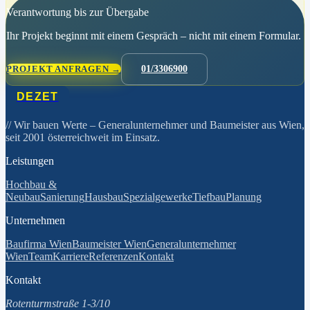
Verantwortung bis zur Übergabe
Ihr Projekt beginnt mit einem Gespräch – nicht mit einem Formular.
PROJEKT ANFRAGEN →
01/3306900
DEZET
// Wir bauen Werte
– Generalunternehmer und Baumeister aus Wien,
seit 2001 österreichweit im Einsatz.
Leistungen
Hochbau &
Neubau
Sanierung
Hausbau
Spezialgewerke
Tiefbau
Planung
Unternehmen
Baufirma Wien
Baumeister Wien
Generalunternehmer
Wien
Team
Karriere
Referenzen
Kontakt
Kontakt
Rotenturmstraße 1-3/10