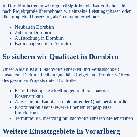
In
Dornbirn
betreuen wir regelmäßig folgende Bauvorhaben. Je
nach Projektgröße übernehmen wir einzelne Leistungsphasen oder
die komplette Umsetzung als Generalunternehmer.
Neubau
in
Dornbirn
Zubau
in
Dornbirn
Aufstockung
in
Dornbirn
Baumanagement
in
Dornbirn
So sichern wir Qualitaet in
Dornbirn
Unser Ablauf ist auf Nachvollziehbarkeit und Verlässlichkeit
ausgelegt. Dadurch bleiben Qualität, Budget und Termine während
des gesamten Projekts unter Kontrolle.
Klare Leistungsbeschreibungen und transparente
Kostenstruktur
Abgestimmte Bauphasen mit laufender Qualitaetskontrolle
Koordination aller Gewerke über ein eingespieltes
Projektteam
Termintreue Umsetzung mit nachvollziehbaren Meilensteinen
Weitere Einsatzgebiete in
Vorarlberg