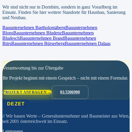
Wir sind nicht nur in
Dornbirn
, sondern in ganz
Vorarlberg
im
Einsatz. Finden Sie hier weitere Standorte für Hausbau, Sanierung
und Neubau.
Bauunternehmen
Bartholomäberg
Bauunternehmen
Blons
Bauunternehmen
Bludenz
Bauunternehmen
Bludesch
Bauunternehmen
Brand
Bauunternehmen
Bürs
Bauunternehmen
Bürserberg
Bauunternehmen
Dalaas
Verantwortung bis zur Übergabe
Ihr Projekt beginnt mit einem Gespräch – nicht mit einem Formular.
PROJEKT ANFRAGEN →
01/3306900
DEZET
// Wir bauen Werte
– Generalunternehmer und Baumeister aus Wien,
seit 2001 österreichweit im Einsatz.
Leistungen