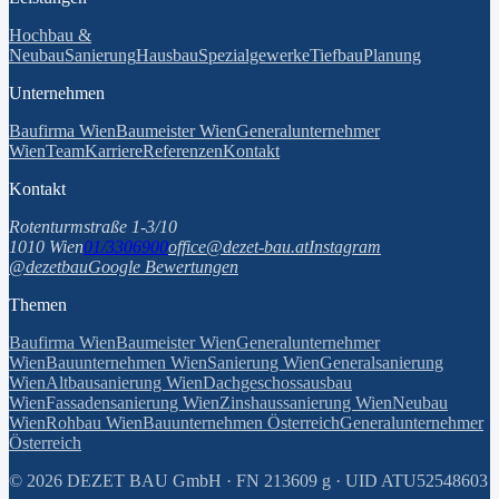
Hochbau &
Neubau
Sanierung
Hausbau
Spezialgewerke
Tiefbau
Planung
Unternehmen
Baufirma Wien
Baumeister Wien
Generalunternehmer
Wien
Team
Karriere
Referenzen
Kontakt
Kontakt
Rotenturmstraße 1-3/10
1010 Wien
01/3306900
office@dezet-bau.at
Instagram
@dezetbau
Google Bewertungen
Themen
Baufirma Wien
Baumeister Wien
Generalunternehmer
Wien
Bauunternehmen Wien
Sanierung Wien
Generalsanierung
Wien
Altbausanierung Wien
Dachgeschossausbau
Wien
Fassadensanierung Wien
Zinshaussanierung Wien
Neubau
Wien
Rohbau Wien
Bauunternehmen Österreich
Generalunternehmer
Österreich
©
2026
DEZET BAU GmbH · FN 213609 g · UID ATU52548603