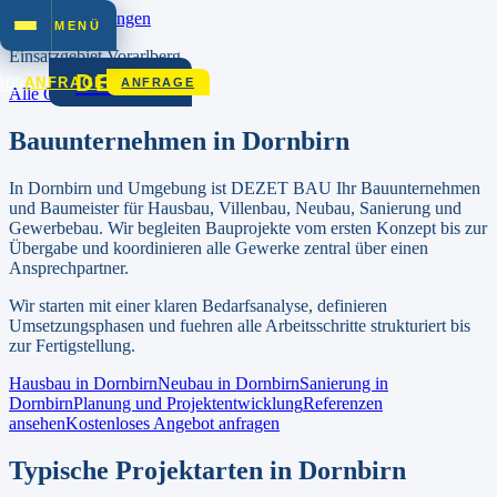
Zum Inhalt springen
MENÜ
Einsatzgebiet
Vorarlberg
DEZET
900
ANFRAGE
ANFRAGE
Alle Orte in
Vorarlberg
Bauunternehmen in
Dornbirn
In
Dornbirn
und Umgebung ist DEZET BAU Ihr Bauunternehmen
und Baumeister für Hausbau, Villenbau, Neubau, Sanierung und
Gewerbebau.
Wir begleiten Bauprojekte vom ersten Konzept bis zur
Übergabe und koordinieren alle Gewerke zentral über einen
Ansprechpartner.
Wir starten mit einer klaren Bedarfsanalyse, definieren
Umsetzungsphasen und fuehren alle Arbeitsschritte strukturiert bis
zur Fertigstellung.
Hausbau in
Dornbirn
Neubau in
Dornbirn
Sanierung in
Dornbirn
Planung und Projektentwicklung
Referenzen
ansehen
Kostenloses Angebot anfragen
Typische Projektarten in
Dornbirn