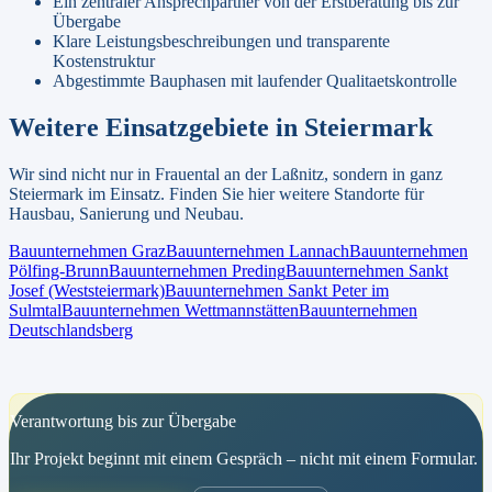
Ein zentraler Ansprechpartner von der Erstberatung bis zur
Übergabe
Klare Leistungsbeschreibungen und transparente
Kostenstruktur
Abgestimmte Bauphasen mit laufender Qualitaetskontrolle
Weitere Einsatzgebiete in
Steiermark
Wir sind nicht nur in
Frauental an der Laßnitz
, sondern in ganz
Steiermark
im Einsatz. Finden Sie hier weitere Standorte für
Hausbau, Sanierung und Neubau.
Bauunternehmen
Graz
Bauunternehmen
Lannach
Bauunternehmen
Pölfing-Brunn
Bauunternehmen
Preding
Bauunternehmen
Sankt
Josef (Weststeiermark)
Bauunternehmen
Sankt Peter im
Sulmtal
Bauunternehmen
Wettmannstätten
Bauunternehmen
Deutschlandsberg
Verantwortung bis zur Übergabe
Ihr Projekt beginnt mit einem Gespräch – nicht mit einem Formular.