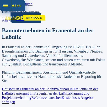
Zum Inhalt springen
MENÜ
Einsatzgebiet
Steiermark
DEZET
900
ANFRAGE
ANFRAGE
Alle Orte in
Steiermark
Bauunternehmen in
Frauental an der
Laßnitz
In
Frauental an der Laßnitz
und Umgebung ist DEZET BAU Ihr
Bauunternehmen und Baumeister für Hausbau, Villenbau, Neubau,
Sanierung und Gewerbebau.
Von Einfamilienhaus bis
Gewerbeobjekt: Wir planen, steuern und bauen termintreu mit Fokus
auf Qualitaet, Budgettreue und transparente Ablaeufe.
Planung, Baumanagement, Ausführung und Qualitätskontrolle
laufen bei uns aus einer Hand - inklusive laufendem Reporting für
Sie.
Hausbau in
Frauental an der Laßnitz
Neubau in
Frauental an der
Laßnitz
Sanierung in
Frauental an der Laßnitz
Planung und
Projektentwicklung
Referenzen ansehen
Kostenloses Angebot
anfragen