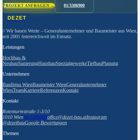
PROJEKT ANFRAGEN →
01/3306900
DEZET
// Wir bauen Werte
– Generalunternehmer und Baumeister aus Wien,
seit 2001 österreichweit im Einsatz.
Leistungen
Hochbau &
Neubau
Sanierung
Hausbau
Spezialgewerke
Tiefbau
Planung
Unternehmen
Baufirma Wien
Baumeister Wien
Generalunternehmer
Wien
Team
Karriere
Referenzen
Kontakt
Kontakt
Rotenturmstraße 1-3/10
1010 Wien
01/3306900
office@dezet-bau.at
Instagram
@dezetbau
Google Bewertungen
Themen