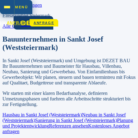
Zum Inhalt springen
MENÜ
Einsatzgebiet
Steiermark
DEZET
900
ANFRAGE
ANFRAGE
Alle Orte in
Steiermark
Bauunternehmen in
Sankt Josef
(Weststeiermark)
In
Sankt Josef (Weststeiermark)
und Umgebung ist DEZET BAU
Ihr Bauunternehmen und Baumeister für Hausbau, Villenbau,
Neubau, Sanierung und Gewerbebau.
Von Einfamilienhaus bis
Gewerbeobjekt: Wir planen, steuern und bauen termintreu mit Fokus
auf Qualitaet, Budgettreue und transparente Ablaeufe.
Wir starten mit einer klaren Bedarfsanalyse, definieren
Umsetzungsphasen und fuehren alle Arbeitsschritte strukturiert bis
zur Fertigstellung.
Hausbau in
Sankt Josef (Weststeiermark)
Neubau in
Sankt Josef
(Weststeiermark)
Sanierung in
Sankt Josef (Weststeiermark)
Planung
und Projektentwicklung
Referenzen ansehen
Kostenloses Angebot
anfragen