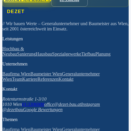
DEZET
// Wir bauen Werte
– Generalunternehmer und Baumeister aus Wien,
seit 2001 österreichweit im Einsatz.
Leistungen
Hochbau &
Neubau
Sanierung
Hausbau
Spezialgewerke
Tiefbau
Planung
Unternehmen
Baufirma Wien
Baumeister Wien
Generalunternehmer
Wien
Team
Karriere
Referenzen
Kontakt
Kontakt
Rotenturmstraße 1-3/10
1010 Wien
01/3306900
office@dezet-bau.at
Instagram
@dezetbau
Google Bewertungen
Themen
Baufirma Wien
Baumeister Wien
Generalunternehmer