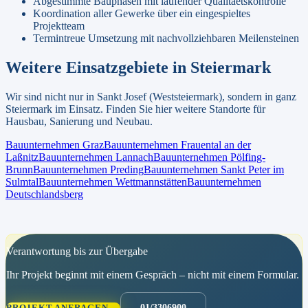
Abgestimmte Bauphasen mit laufender Qualitaetskontrolle
Koordination aller Gewerke über ein eingespieltes
Projektteam
Termintreue Umsetzung mit nachvollziehbaren Meilensteinen
Weitere Einsatzgebiete in
Steiermark
Wir sind nicht nur in
Sankt Josef (Weststeiermark)
, sondern in ganz
Steiermark
im Einsatz. Finden Sie hier weitere Standorte für
Hausbau, Sanierung und Neubau.
Bauunternehmen
Graz
Bauunternehmen
Frauental an der
Laßnitz
Bauunternehmen
Lannach
Bauunternehmen
Pölfing-
Brunn
Bauunternehmen
Preding
Bauunternehmen
Sankt Peter im
Sulmtal
Bauunternehmen
Wettmannstätten
Bauunternehmen
Deutschlandsberg
Verantwortung bis zur Übergabe
Ihr Projekt beginnt mit einem Gespräch – nicht mit einem Formular.
PROJEKT ANFRAGEN →
01/3306900