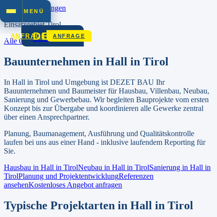
Zum Inhalt springen
MENÜ
Einsatzgebiet
Tirol
DEZET
900
ANFRAGE
ANFRAGE
Alle Orte in
Tirol
Bauunternehmen in
Hall in Tirol
In
Hall in Tirol
und Umgebung ist DEZET BAU Ihr
Bauunternehmen und Baumeister für Hausbau, Villenbau, Neubau,
Sanierung und Gewerbebau.
Wir begleiten Bauprojekte vom ersten
Konzept bis zur Übergabe und koordinieren alle Gewerke zentral
über einen Ansprechpartner.
Planung, Baumanagement, Ausführung und Qualitätskontrolle
laufen bei uns aus einer Hand - inklusive laufendem Reporting für
Sie.
Hausbau in
Hall in Tirol
Neubau in
Hall in Tirol
Sanierung in
Hall in
Tirol
Planung und Projektentwicklung
Referenzen
ansehen
Kostenloses Angebot anfragen
Typische Projektarten in
Hall in Tirol