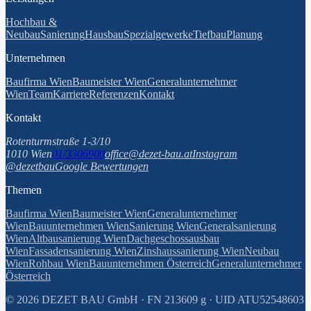
Hochbau &
Neubau
Sanierung
Hausbau
Spezialgewerke
Tiefbau
Planung
Unternehmen
Baufirma Wien
Baumeister Wien
Generalunternehmer
Wien
Team
Karriere
Referenzen
Kontakt
Kontakt
Rotenturmstraße 1-3/10
1010 Wien
01/3306900
office@dezet-bau.at
Instagram
@dezetbau
Google Bewertungen
Themen
Baufirma Wien
Baumeister Wien
Generalunternehmer
Wien
Bauunternehmen Wien
Sanierung Wien
Generalsanierung
Wien
Altbausanierung Wien
Dachgeschossausbau
Wien
Fassadensanierung Wien
Zinshaussanierung Wien
Neubau
Wien
Rohbau Wien
Bauunternehmen Österreich
Generalunternehmer
Österreich
©
2026
DEZET BAU GmbH · FN 213609 g · UID ATU52548603