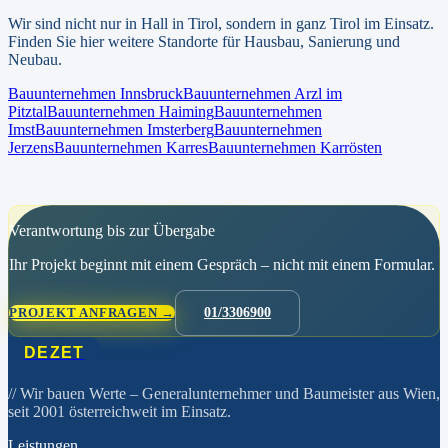
Wir sind nicht nur in
Hall in Tirol
, sondern in ganz
Tirol
im Einsatz.
Finden Sie hier weitere Standorte für Hausbau, Sanierung und
Neubau.
Bauunternehmen
Innsbruck
Bauunternehmen
Arzl im
Pitztal
Bauunternehmen
Haiming
Bauunternehmen
Imst
Bauunternehmen
Imsterberg
Bauunternehmen
Jerzens
Bauunternehmen
Karres
Bauunternehmen
Karrösten
Verantwortung bis zur Übergabe
Ihr Projekt beginnt mit einem Gespräch – nicht mit einem Formular.
PROJEKT ANFRAGEN →
01/3306900
DEZET
// Wir bauen Werte
– Generalunternehmer und Baumeister aus Wien,
seit 2001 österreichweit im Einsatz.
Leistungen