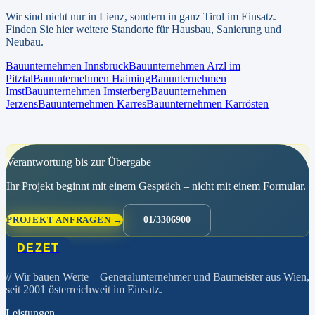
Wir sind nicht nur in
Lienz
, sondern in ganz
Tirol
im Einsatz.
Finden Sie hier weitere Standorte für Hausbau, Sanierung und
Neubau.
Bauunternehmen
Innsbruck
Bauunternehmen
Arzl im
Pitztal
Bauunternehmen
Haiming
Bauunternehmen
Imst
Bauunternehmen
Imsterberg
Bauunternehmen
Jerzens
Bauunternehmen
Karres
Bauunternehmen
Karrösten
Verantwortung bis zur Übergabe
Ihr Projekt beginnt mit einem Gespräch – nicht mit einem Formular.
PROJEKT ANFRAGEN →
01/3306900
DEZET
// Wir bauen Werte
– Generalunternehmer und Baumeister aus Wien,
seit 2001 österreichweit im Einsatz.
Leistungen