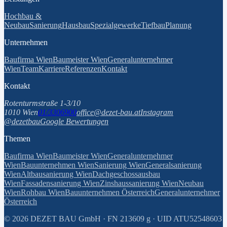
Hochbau &
Neubau
Sanierung
Hausbau
Spezialgewerke
Tiefbau
Planung
Unternehmen
Baufirma Wien
Baumeister Wien
Generalunternehmer
Wien
Team
Karriere
Referenzen
Kontakt
Kontakt
Rotenturmstraße 1-3/10
1010 Wien
01/3306900
office@dezet-bau.at
Instagram
@dezetbau
Google Bewertungen
Themen
Baufirma Wien
Baumeister Wien
Generalunternehmer
Wien
Bauunternehmen Wien
Sanierung Wien
Generalsanierung
Wien
Altbausanierung Wien
Dachgeschossausbau
Wien
Fassadensanierung Wien
Zinshaussanierung Wien
Neubau
Wien
Rohbau Wien
Bauunternehmen Österreich
Generalunternehmer
Österreich
©
2026
DEZET BAU GmbH · FN 213609 g · UID ATU52548603