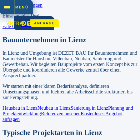
Zum Inhalt springen
MENÜ
Einsatzgebiet
Tirol
DEZET
900
ANFRAGE
ANFRAGE
Alle Orte in
Tirol
Bauunternehmen in
Lienz
In
Lienz
und Umgebung ist DEZET BAU Ihr Bauunternehmen und
Baumeister für Hausbau, Villenbau, Neubau, Sanierung und
Gewerbebau.
Wir begleiten Bauprojekte vom ersten Konzept bis zur
Übergabe und koordinieren alle Gewerke zentral über einen
Ansprechpartner.
Wir starten mit einer klaren Bedarfsanalyse, definieren
Umsetzungsphasen und fuehren alle Arbeitsschritte strukturiert bis
zur Fertigstellung.
Hausbau in
Lienz
Neubau in
Lienz
Sanierung in
Lienz
Planung und
Projektentwicklung
Referenzen ansehen
Kostenloses Angebot
anfragen
Typische Projektarten in
Lienz