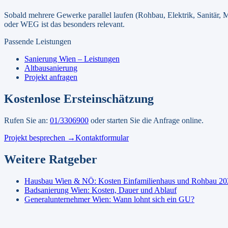
Sobald mehrere Gewerke parallel laufen (Rohbau, Elektrik, Sanitär, 
oder WEG ist das besonders relevant.
Passende Leistungen
Sanierung Wien – Leistungen
Altbausanierung
Projekt anfragen
Kostenlose Ersteinschätzung
Rufen Sie an:
01/3306900
oder starten Sie die Anfrage online.
Projekt besprechen →
Kontaktformular
Weitere Ratgeber
Hausbau Wien & NÖ: Kosten Einfamilienhaus und Rohbau 20
Badsanierung Wien: Kosten, Dauer und Ablauf
Generalunternehmer Wien: Wann lohnt sich ein GU?