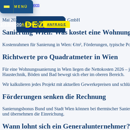
Zum Inhalt springen
MENÜ
Start
/
Ratgeber
Mai 2026
·
6
Min. · DEZET BAU GmbH
DEZET
01/3306900
ANFRAGE
ANFRAGE
Sanierung Wien: Was kostet eine Wohnung
Kostenrahmen für Sanierung in Wien: €/m², Förderungen, typische P
Richtwerte pro Quadratmeter in Wien
Für eine Wohnungssanierung in Wien liegen die Nettokosten 2026 – 
Haustechnik, Böden und Bad bewegt sich eher im oberen Bereich.
Wir kalkulieren jedes Projekt mit aktuellen Gewerkepreisen und sch
Förderungen senken die Rechnung
Sanierungsbonus Bund und Stadt Wien können bei thermischer Sanieru
und übernehmen die Einreichung.
Wann lohnt sich ein Generalunternehmer?