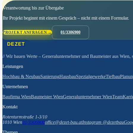
Verantwortung bis zur Übergabe
Ihr Projekt beginnt mit einem Gespräch – nicht mit einem Formular.
PROJEKT ANFRAGEN →
01/3306900
DEZET
// Wir bauen Werte
– Generalunternehmer und Baumeister aus Wien, se
Leistungen
Hochbau & Neubau
Sanierung
Hausbau
Spezialgewerke
Tiefbau
Planu
Unternehmen
Baufirma Wien
Baumeister Wien
Generalunternehmer Wien
Team
Karri
Kontakt
Rotenturmstraße 1-3/10
1010 Wien
01/3306900
office@dezet-bau.at
Instagram @dezetbau
Goog
Themen