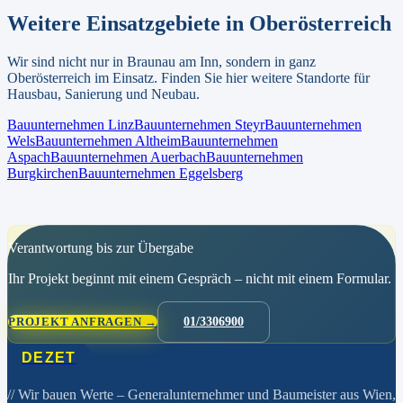
Weitere Einsatzgebiete in
Oberösterreich
Wir sind nicht nur in
Braunau am Inn
, sondern in ganz
Oberösterreich
im Einsatz. Finden Sie hier weitere Standorte für
Hausbau, Sanierung und Neubau.
Bauunternehmen
Linz
Bauunternehmen
Steyr
Bauunternehmen
Wels
Bauunternehmen
Altheim
Bauunternehmen
Aspach
Bauunternehmen
Auerbach
Bauunternehmen
Burgkirchen
Bauunternehmen
Eggelsberg
Verantwortung bis zur Übergabe
Ihr Projekt beginnt mit einem Gespräch – nicht mit einem Formular.
PROJEKT ANFRAGEN →
01/3306900
DEZET
// Wir bauen Werte
– Generalunternehmer und Baumeister aus Wien,