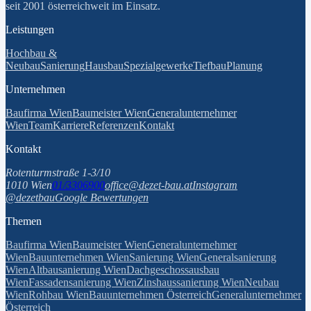
seit 2001 österreichweit im Einsatz.
Leistungen
Hochbau &
Neubau
Sanierung
Hausbau
Spezialgewerke
Tiefbau
Planung
Unternehmen
Baufirma Wien
Baumeister Wien
Generalunternehmer
Wien
Team
Karriere
Referenzen
Kontakt
Kontakt
Rotenturmstraße 1-3/10
1010 Wien
01/3306900
office@dezet-bau.at
Instagram
@dezetbau
Google Bewertungen
Themen
Baufirma Wien
Baumeister Wien
Generalunternehmer
Wien
Bauunternehmen Wien
Sanierung Wien
Generalsanierung
Wien
Altbausanierung Wien
Dachgeschossausbau
Wien
Fassadensanierung Wien
Zinshaussanierung Wien
Neubau
Wien
Rohbau Wien
Bauunternehmen Österreich
Generalunternehmer
Österreich