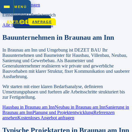
Zum Inhalt springen
MENÜ
Einsatzgebiet
Oberösterreich
DEZET
900
ANFRAGE
ANFRAGE
Alle Orte in
Oberösterreich
Bauunternehmen in
Braunau am Inn
In
Braunau am Inn
und Umgebung ist DEZET BAU Ihr
Bauunternehmen und Baumeister für Hausbau, Villenbau, Neubau,
Sanierung und Gewerbebau.
Als Baumeister und
Generalunternehmer realisieren wir private und gewerbliche
Bauvorhaben mit klarer Struktur, fixer Kommunikation und sauberer
Ausfuehrung.
Wir starten mit einer klaren Bedarfsanalyse, definieren
Umsetzungsphasen und fuehren alle Arbeitsschritte strukturiert bis
zur Fertigstellung.
Hausbau in
Braunau am Inn
Neubau in
Braunau am Inn
Sanierung in
Braunau am Inn
Planung und Projektentwicklung
Referenzen
ansehen
Kostenloses Angebot anfragen
Typische Projektarten in
Braunau am Inn