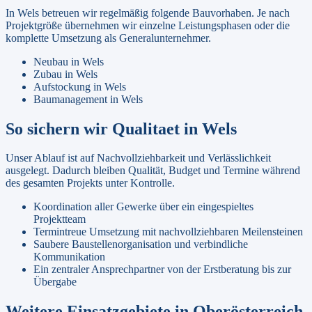
In
Wels
betreuen wir regelmäßig folgende Bauvorhaben. Je nach
Projektgröße übernehmen wir einzelne Leistungsphasen oder die
komplette Umsetzung als Generalunternehmer.
Neubau
in
Wels
Zubau
in
Wels
Aufstockung
in
Wels
Baumanagement
in
Wels
So sichern wir Qualitaet in
Wels
Unser Ablauf ist auf Nachvollziehbarkeit und Verlässlichkeit
ausgelegt. Dadurch bleiben Qualität, Budget und Termine während
des gesamten Projekts unter Kontrolle.
Koordination aller Gewerke über ein eingespieltes
Projektteam
Termintreue Umsetzung mit nachvollziehbaren Meilensteinen
Saubere Baustellenorganisation und verbindliche
Kommunikation
Ein zentraler Ansprechpartner von der Erstberatung bis zur
Übergabe
Weitere Einsatzgebiete in
Oberösterreich