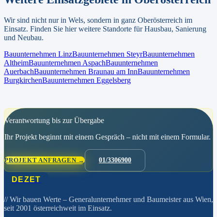
Wir sind nicht nur in
Wels
, sondern in ganz
Oberösterreich
im
Einsatz. Finden Sie hier weitere Standorte für Hausbau, Sanierung
und Neubau.
Bauunternehmen
Linz
Bauunternehmen
Steyr
Bauunternehmen
Altheim
Bauunternehmen
Aspach
Bauunternehmen
Auerbach
Bauunternehmen
Braunau am Inn
Bauunternehmen
Burgkirchen
Bauunternehmen
Eggelsberg
Verantwortung bis zur Übergabe
Ihr Projekt beginnt mit einem Gespräch – nicht mit einem Formular.
PROJEKT ANFRAGEN →
01/3306900
DEZET
// Wir bauen Werte
– Generalunternehmer und Baumeister aus Wien,
seit 2001 österreichweit im Einsatz.