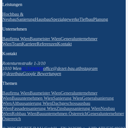
Leistungen
Hochbau &
Neubau
Sanierung
Hausbau
Spezialgewerke
Tiefbau
Planung
Unternehmen
Baufirma Wien
Baumeister Wien
Generalunternehmer
Wien
Team
Karriere
Referenzen
Kontakt
Kontakt
Rotenturmstraße 1-3/10
1010 Wien
01/3306900
office@dezet-bau.at
Instagram
@dezetbau
Google Bewertungen
Themen
Baufirma Wien
Baumeister Wien
Generalunternehmer
Wien
Bauunternehmen Wien
Sanierung Wien
Generalsanierung
Wien
Altbausanierung Wien
Dachgeschossausbau
Wien
Fassadensanierung Wien
Zinshaussanierung Wien
Neubau
Wien
Rohbau Wien
Bauunternehmen Österreich
Generalunternehmer
Österreich