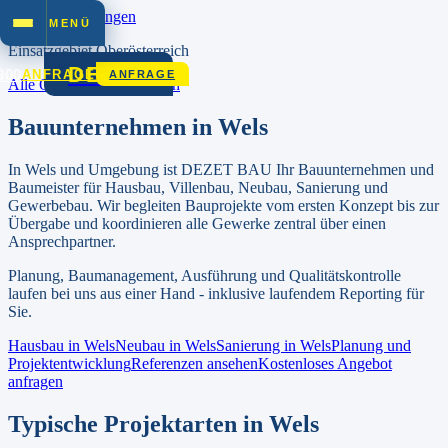
Zum Inhalt springen
MENÜ
Einsatzgebiet
Oberösterreich
DEZET
900
ANFRAGE
ANFRAGE
Alle Orte in
Oberösterreich
Bauunternehmen in
Wels
In
Wels
und Umgebung ist DEZET BAU Ihr Bauunternehmen und
Baumeister für Hausbau, Villenbau, Neubau, Sanierung und
Gewerbebau.
Wir begleiten Bauprojekte vom ersten Konzept bis zur
Übergabe und koordinieren alle Gewerke zentral über einen
Ansprechpartner.
Planung, Baumanagement, Ausführung und Qualitätskontrolle
laufen bei uns aus einer Hand - inklusive laufendem Reporting für
Sie.
Hausbau in
Wels
Neubau in
Wels
Sanierung in
Wels
Planung und
Projektentwicklung
Referenzen ansehen
Kostenloses Angebot
anfragen
Typische Projektarten in
Wels