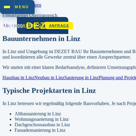
Zum Inhalt springen
MENÜ
Einsatzgebiet
Oberösterreich
DEZET
01/3306900
Alle Orte in
Oberösterreich
ANFRAGE
ANFRAGE
Bauunternehmen in
Linz
In
Linz
und Umgebung ist DEZET BAU Ihr Bauunternehmen und Baum
und koordinieren alle Gewerke zentral über einen Ansprechpartner.
Wir starten mit einer klaren Bedarfsanalyse, definieren Umsetzungsphase
Hausbau in
Linz
Neubau in
Linz
Sanierung in
Linz
Planung und Proje
Typische Projektarten in
Linz
In
Linz
betreuen wir regelmäßig folgende Bauvorhaben. Je nach Proj
Altbausanierung
in
Linz
Wohnungssanierung
in
Linz
Dachgeschossausbau
in
Linz
Fassadensanierung
in
Linz