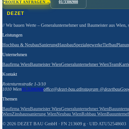
PROJEKT ANFRAGEN →
01/3306900
DEZET
// Wir bauen Werte
– Generalunternehmer und Baumeister aus Wien, se
Leistungen
Hochbau & Neubau
Sanierung
Hausbau
Spezialgewerke
Tiefbau
Planu
Unternehmen
Baufirma Wien
Baumeister Wien
Generalunternehmer Wien
Team
Karri
Kontakt
Rotenturmstraße 1-3/10
1010 Wien
01/3306900
office@dezet-bau.at
Instagram @dezetbau
Goog
Themen
Baufirma Wien
Baumeister Wien
Generalunternehmer Wien
Bauuntern
Wien
Zinshaussanierung Wien
Neubau Wien
Rohbau Wien
Bauunterneh
©
2026
DEZET BAU GmbH · FN 213609 g · UID ATU52548603