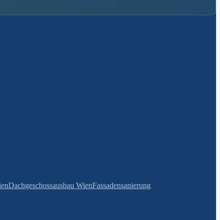
ien
Dachgeschossausbau Wien
Fassadensanierung