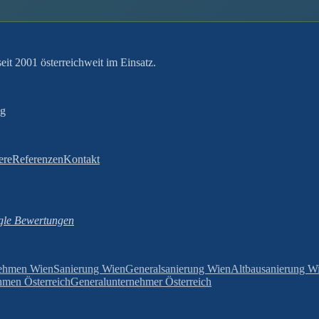
it 2001 österreichweit im Einsatz.
ng
ere
Referenzen
Kontakt
le Bewertungen
ehmen Wien
Sanierung Wien
Generalsanierung Wien
Altbausanierung W
men Österreich
Generalunternehmer Österreich