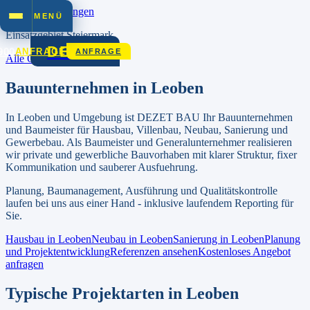
Zum Inhalt springen
MENÜ
Einsatzgebiet
Steiermark
DEZET
900
ANFRAGE
ANFRAGE
Alle Orte in
Steiermark
Bauunternehmen in
Leoben
In
Leoben
und Umgebung ist DEZET BAU Ihr Bauunternehmen
und Baumeister für Hausbau, Villenbau, Neubau, Sanierung und
Gewerbebau.
Als Baumeister und Generalunternehmer realisieren
wir private und gewerbliche Bauvorhaben mit klarer Struktur, fixer
Kommunikation und sauberer Ausfuehrung.
Planung, Baumanagement, Ausführung und Qualitätskontrolle
laufen bei uns aus einer Hand - inklusive laufendem Reporting für
Sie.
Hausbau in
Leoben
Neubau in
Leoben
Sanierung in
Leoben
Planung
und Projektentwicklung
Referenzen ansehen
Kostenloses Angebot
anfragen
Typische Projektarten in
Leoben