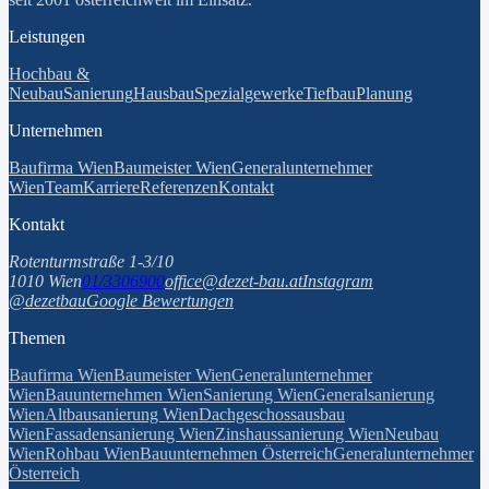
Leistungen
Hochbau &
Neubau
Sanierung
Hausbau
Spezialgewerke
Tiefbau
Planung
Unternehmen
Baufirma Wien
Baumeister Wien
Generalunternehmer
Wien
Team
Karriere
Referenzen
Kontakt
Kontakt
Rotenturmstraße 1-3/10
1010 Wien
01/3306900
office@dezet-bau.at
Instagram
@dezetbau
Google Bewertungen
Themen
Baufirma Wien
Baumeister Wien
Generalunternehmer
Wien
Bauunternehmen Wien
Sanierung Wien
Generalsanierung
Wien
Altbausanierung Wien
Dachgeschossausbau
Wien
Fassadensanierung Wien
Zinshaussanierung Wien
Neubau
Wien
Rohbau Wien
Bauunternehmen Österreich
Generalunternehmer
Österreich