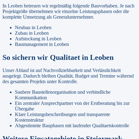
In
Leoben
betreuen wir regelmäßig folgende Bauvorhaben. Je nach
Projektgröße übernehmen wir einzelne Leistungsphasen oder die
komplette Umsetzung als Generalunternehmer.
Neubau
in
Leoben
Zubau
in
Leoben
Aufstockung
in
Leoben
Baumanagement
in
Leoben
So sichern wir Qualitaet in
Leoben
Unser Ablauf ist auf Nachvollziehbarkeit und Verlässlichkeit
ausgelegt. Dadurch bleiben Qualität, Budget und Termine während
des gesamten Projekts unter Kontrolle.
Saubere Baustellenorganisation und verbindliche
Kommunikation
Ein zentraler Ansprechpartner von der Erstberatung bis zur
Übergabe
Klare Leistungsbeschreibungen und transparente
Kostenstruktur
Abgestimmte Bauphasen mit laufender Qualitaetskontrolle
Weitere Einsatzgebiete in
Steiermark