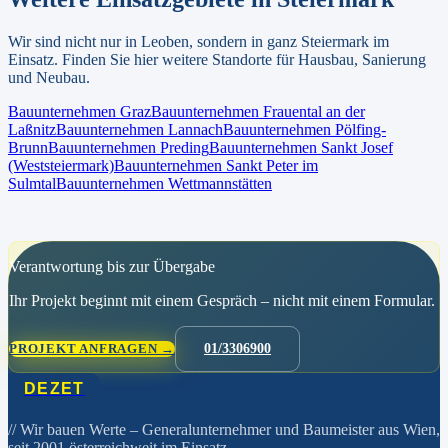
Wir sind nicht nur in
Leoben
, sondern in ganz
Steiermark
im
Einsatz. Finden Sie hier weitere Standorte für Hausbau, Sanierung
und Neubau.
Bauunternehmen
Graz
Bauunternehmen
Frauental an der
Laßnitz
Bauunternehmen
Lannach
Bauunternehmen
Pölfing-
Brunn
Bauunternehmen
Preding
Bauunternehmen
Sankt Josef
(Weststeiermark)
Bauunternehmen
Sankt Peter im
Sulmtal
Bauunternehmen
Wettmannstätten
Verantwortung bis zur Übergabe
Ihr Projekt beginnt mit einem Gespräch – nicht mit einem Formular.
PROJEKT ANFRAGEN →
01/3306900
DEZET
// Wir bauen Werte
– Generalunternehmer und Baumeister aus Wien,
seit 2001 österreichweit im Einsatz.